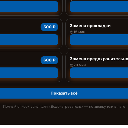
Замена прокладки
500 ₽
15 мин
Замена предохранительно
600 ₽
20 мин
Показать всё
Полный список услуг для «
Водонагреватель
» — по звонку или в чате