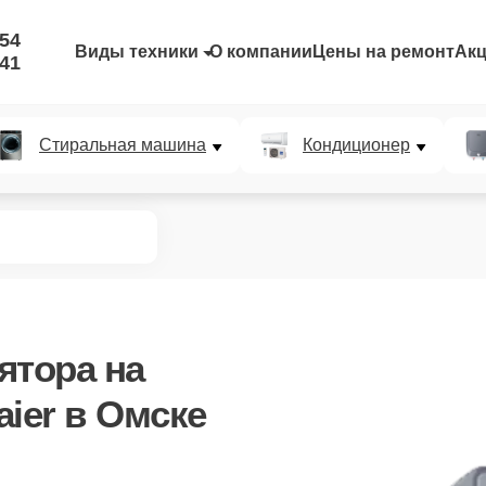
-54
Виды техники
О компании
Цены на ремонт
Ак
-41
Стиральная машина
Кондиционер
ятора
на
ier в Омске