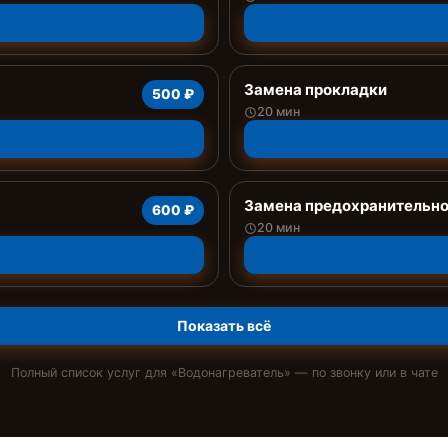
Замена прокладки
500 ₽
20 мин
Замена предохранительно
600 ₽
20 мин
Показать всё
Полный список услуг для «
Водонагреватель
» — по звонку или в чате