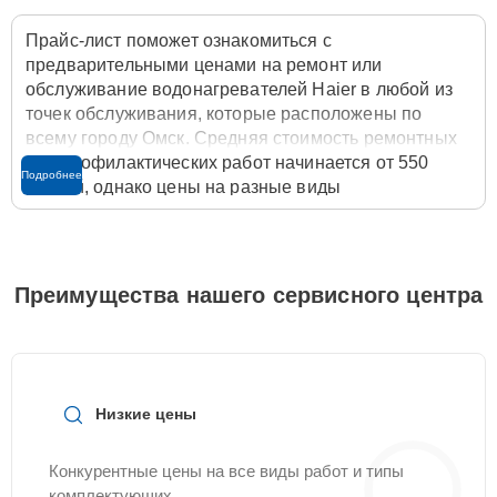
Прайс-лист поможет ознакомиться с
предварительными ценами на ремонт или
обслуживание водонагревателей Haier в любой из
точек обслуживания, которые расположены по
всему городу Омск. Средняя стоимость ремонтных
или профилактических работ начинается от 550
Подробнее
рублей, однако цены на разные виды
комплектующих могут различаться. Полную
стоимость работ с учётом запчастей или расходных
материалов необходимо уточнять со специалистом
службы заботы о клиентах. Для расчета итоговой
Преимущества нашего сервисного центра
стоимости ремонта водонагревателя достаточно
позвонить по телефону горячей линии
+7 (381) 267-
89-54
или оставить заявку на нашем сайте
Servicecenter-Haier.
Низкие цены
Конкурентные цены на все виды работ и типы
комплектующих