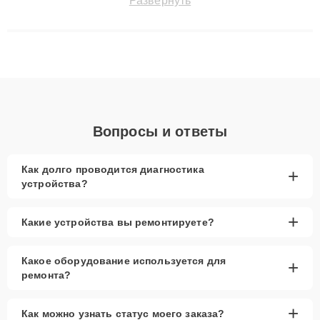
Развернуть
сохранением гарантии до 3 лет. Наши мастера решают
сложные случаи: от замены матриц и материнских плат до
ремонта после залития и восстановления данных. Благодаря
высокой квалификации и ответственному подходу клиенты
получают быстрый, качественный ремонт и понятные
объяснения по результатам диагностики.
Вопросы и ответы
Как долго проводится диагностика
+
устройства?
+
Какие устройства вы ремонтируете?
Какое оборудование используется для
+
ремонта?
+
Как можно узнать статус моего заказа?