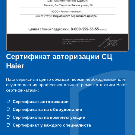
Сертификат авторизации СЦ
Haier
Наш сервисный центр обладает всеми необходимыми для
осуществления профессионального ремонта техники Haier
сертификатами:
Сертификат авторизации
Сертификаты на оборудование
Сертификаты на комплектующие
Сертификат у каждого специалиста