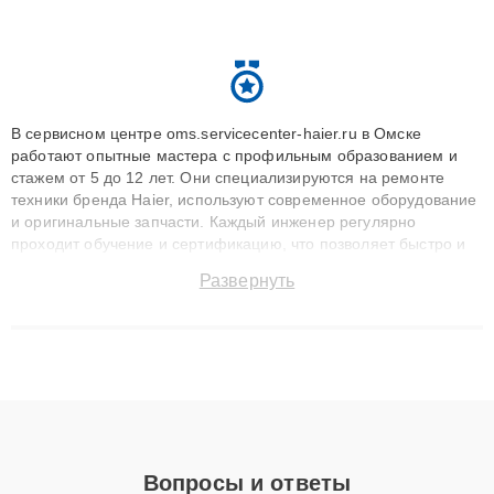
В сервисном центре oms.servicecenter-haier.ru в Омске
работают опытные мастера с профильным образованием и
стажем от 5 до 12 лет. Они специализируются на ремонте
техники бренда Haier, используют современное оборудование
и оригинальные запчасти. Каждый инженер регулярно
проходит обучение и сертификацию, что позволяет быстро и
точноdiagnostikировать поломки и восстанавливать технику с
Развернуть
сохранением гарантии до 3 лет. Наши мастера решают
сложные случаи: от замены матриц и материнских плат до
ремонта после залития и восстановления данных. Благодаря
высокой квалификации и ответственному подходу клиенты
получают быстрый, качественный ремонт и понятные
объяснения по результатам диагностики.
Вопросы и ответы