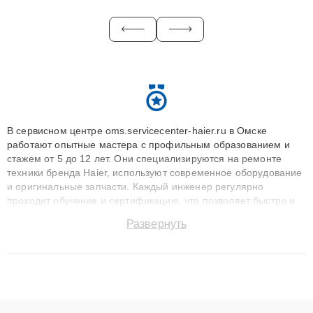
В сервисном центре oms.servicecenter-haier.ru в Омске
работают опытные мастера с профильным образованием и
стажем от 5 до 12 лет. Они специализируются на ремонте
техники бренда Haier, используют современное оборудование
и оригинальные запчасти. Каждый инженер регулярно
проходит обучение и сертификацию, что позволяет быстро и
точноdiagnostikировать поломки и восстанавливать технику с
Развернуть
сохранением гарантии до 3 лет. Наши мастера решают
сложные случаи: от замены матриц и материнских плат до
ремонта после залития и восстановления данных. Благодаря
высокой квалификации и ответственному подходу клиенты
получают быстрый, качественный ремонт и понятные
объяснения по результатам диагностики.