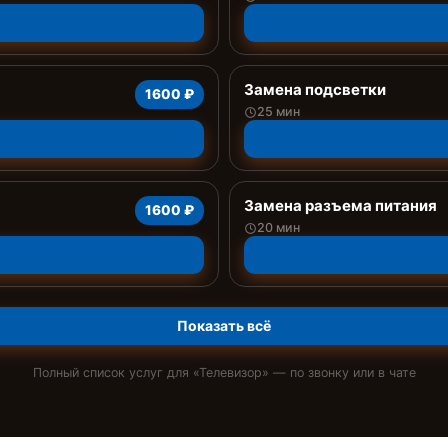
Замена подсветки
1600 ₽
25 мин
Замена разъема питания
1600 ₽
20 мин
Показать всё
Полный список услуг для «
Телевизор
» — по звонку или в чате