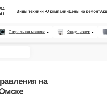
-54
Виды техники
О компании
Цены на ремонт
Ак
-41
Стиральная машина
Кондиционер
правления
на
 Омске