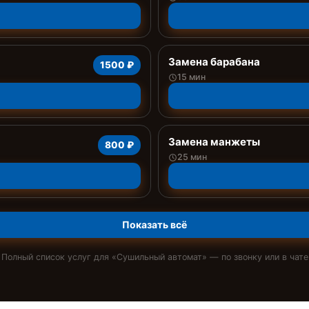
Замена барабана
1500 ₽
15 мин
Замена манжеты
800 ₽
25 мин
Показать всё
Полный список услуг для «
Сушильный автомат
» — по звонку или в чате