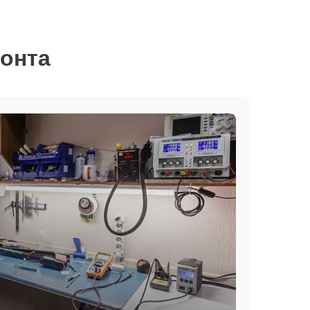
монта