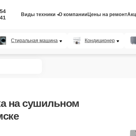
-54
Виды техники
О компании
Цены на ремонт
Ак
-41
Стиральная машина
Кондиционер
ка
на сушильном
мске