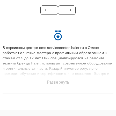
В сервисном центре oms.servicecenter-haier.ru в Омске
работают опытные мастера с профильным образованием и
стажем от 5 до 12 лет. Они специализируются на ремонте
техники бренда Haier, используют современное оборудование
и оригинальные запчасти. Каждый инженер регулярно
проходит обучение и сертификацию, что позволяет быстро и
точноdiagnostikировать поломки и восстанавливать технику с
Развернуть
сохранением гарантии до 3 лет. Наши мастера решают
сложные случаи: от замены матриц и материнских плат до
ремонта после залития и восстановления данных. Благодаря
высокой квалификации и ответственному подходу клиенты
получают быстрый, качественный ремонт и понятные
объяснения по результатам диагностики.