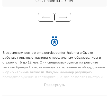
Опыт работы – 7 лет
В сервисном центре oms.servicecenter-haier.ru в Омске
работают опытные мастера с профильным образованием и
стажем от 5 до 12 лет. Они специализируются на ремонте
техники бренда Haier, используют современное оборудование
и оригинальные запчасти. Каждый инженер регулярно
проходит обучение и сертификацию, что позволяет быстро и
точноdiagnostikировать поломки и восстанавливать технику с
Развернуть
сохранением гарантии до 3 лет. Наши мастера решают
сложные случаи: от замены матриц и материнских плат до
ремонта после залития и восстановления данных. Благодаря
высокой квалификации и ответственному подходу клиенты
получают быстрый, качественный ремонт и понятные