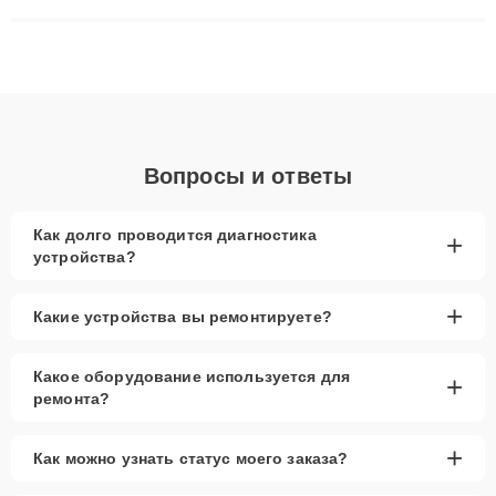
сложные случаи: от замены матриц и материнских плат до
ремонта после залития и восстановления данных. Благодаря
высокой квалификации и ответственному подходу клиенты
получают быстрый, качественный ремонт и понятные
объяснения по результатам диагностики.
Вопросы и ответы
Как долго проводится диагностика
+
устройства?
+
Какие устройства вы ремонтируете?
Какое оборудование используется для
+
ремонта?
+
Как можно узнать статус моего заказа?