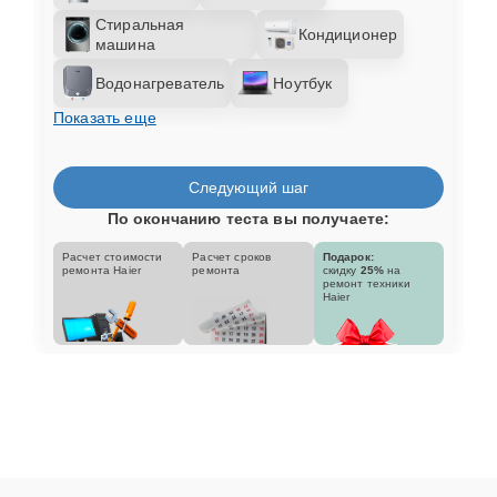
Стиральная
Кондиционер
машина
Водонагреватель
Ноутбук
Показать еще
Следующий шаг
По окончанию теста вы получаете:
Расчет стоимости
Расчет сроков
Подарок:
ремонта Haier
ремонта
скидку
25%
на
ремонт техники
Haier