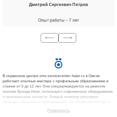
Дмитрий Сергеевич Петров
Опыт работы – 7 лет
В сервисном центре oms.servicecenter-haier.ru в Омске
работают опытные мастера с профильным образованием и
стажем от 5 до 12 лет. Они специализируются на ремонте
техники бренда Haier, используют современное оборудование
и оригинальные запчасти. Каждый инженер регулярно
проходит обучение и сертификацию, что позволяет быстро и
точноdiagnostikировать поломки и восстанавливать технику с
Развернуть
сохранением гарантии до 3 лет. Наши мастера решают