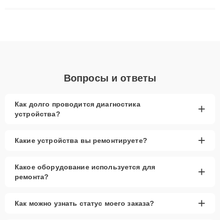
сложные случаи: от замены матриц и материнских плат до
ремонта после залития и восстановления данных. Благодаря
высокой квалификации и ответственному подходу клиенты
получают быстрый, качественный ремонт и понятные
объяснения по результатам диагностики.
Вопросы и ответы
Как долго проводится диагностика
+
устройства?
+
Какие устройства вы ремонтируете?
Какое оборудование используется для
+
ремонта?
+
Как можно узнать статус моего заказа?