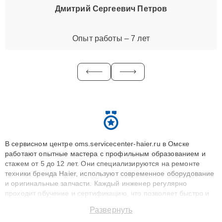
Дмитрий Сергеевич Петров
Опыт работы – 7 лет
В сервисном центре oms.servicecenter-haier.ru в Омске
работают опытные мастера с профильным образованием и
стажем от 5 до 12 лет. Они специализируются на ремонте
техники бренда Haier, используют современное оборудование
и оригинальные запчасти. Каждый инженер регулярно
проходит обучение и сертификацию, что позволяет быстро и
точноdiagnostikировать поломки и восстанавливать технику с
Развернуть
сохранением гарантии до 3 лет. Наши мастера решают