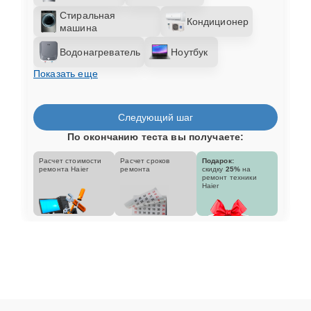
Стиральная
Кондиционер
машина
Водонагреватель
Ноутбук
Показать еще
Следующий шаг
По окончанию теста вы получаете:
Расчет стоимости
Расчет сроков
Подарок:
ремонта Haier
ремонта
скидку
25%
на
ремонт техники
Haier