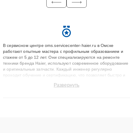
В сервисном центре oms.servicecenter-haier.ru в Омске
работают опытные мастера с профильным образованием и
стажем от 5 до 12 лет. Они специализируются на ремонте
техники бренда Haier, используют современное оборудование
и оригинальные запчасти. Каждый инженер регулярно
проходит обучение и сертификацию, что позволяет быстро и
точноdiagnostikировать поломки и восстанавливать технику с
Развернуть
сохранением гарантии до 3 лет. Наши мастера решают
сложные случаи: от замены матриц и материнских плат до
ремонта после залития и восстановления данных. Благодаря
высокой квалификации и ответственному подходу клиенты
получают быстрый, качественный ремонт и понятные
объяснения по результатам диагностики.