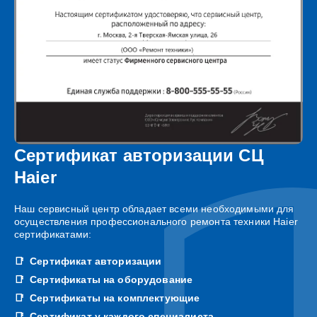
Сертификат авторизации СЦ
Haier
Наш сервисный центр обладает всеми необходимыми для
осуществления профессионального ремонта техники Haier
сертификатами:
Сертификат авторизации
Сертификаты на оборудование
Сертификаты на комплектующие
Сертификат у каждого специалиста