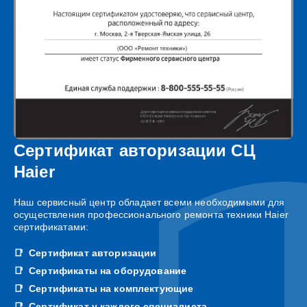
Сертификат авторизации СЦ
Haier
Наш сервисный центр обладает всеми необходимыми для
осуществления профессионального ремонта техники Haier
сертификатами:
Сертификат авторизации
Сертификаты на оборудование
Сертификаты на комплектующие
Сертификат у каждого специалиста