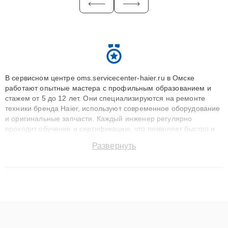
В сервисном центре oms.servicecenter-haier.ru в Омске
работают опытные мастера с профильным образованием и
стажем от 5 до 12 лет. Они специализируются на ремонте
техники бренда Haier, используют современное оборудование
и оригинальные запчасти. Каждый инженер регулярно
проходит обучение и сертификацию, что позволяет быстро и
точноdiagnostikировать поломки и восстанавливать технику с
Развернуть
сохранением гарантии до 3 лет. Наши мастера решают
сложные случаи: от замены матриц и материнских плат до
ремонта после залития и восстановления данных. Благодаря
высокой квалификации и ответственному подходу клиенты
получают быстрый, качественный ремонт и понятные
объяснения по результатам диагностики.