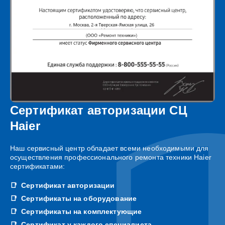
Сертификат авторизации СЦ
Haier
Наш сервисный центр обладает всеми необходимыми для
осуществления профессионального ремонта техники Haier
сертификатами:
Сертификат авторизации
Сертификаты на оборудование
Сертификаты на комплектующие
Сертификат у каждого специалиста