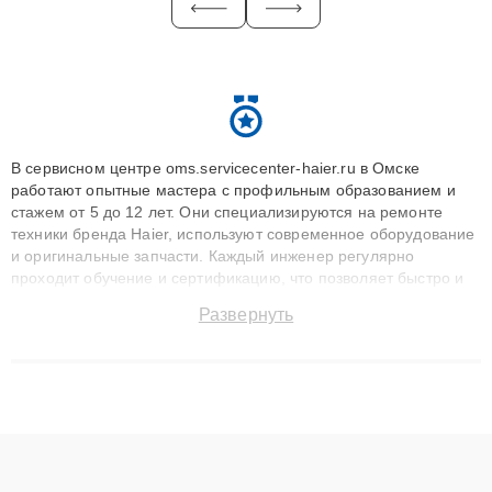
В сервисном центре oms.servicecenter-haier.ru в Омске
работают опытные мастера с профильным образованием и
стажем от 5 до 12 лет. Они специализируются на ремонте
техники бренда Haier, используют современное оборудование
и оригинальные запчасти. Каждый инженер регулярно
проходит обучение и сертификацию, что позволяет быстро и
точноdiagnostikировать поломки и восстанавливать технику с
Развернуть
сохранением гарантии до 3 лет. Наши мастера решают
сложные случаи: от замены матриц и материнских плат до
ремонта после залития и восстановления данных. Благодаря
высокой квалификации и ответственному подходу клиенты
получают быстрый, качественный ремонт и понятные
объяснения по результатам диагностики.