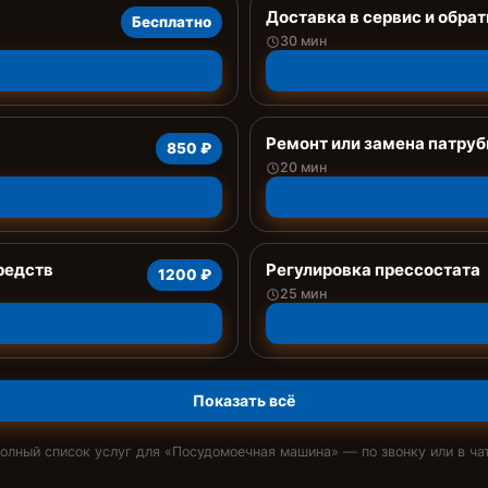
Доставка в сервис и обрат
Бесплатно
30 мин
Ремонт или замена патруб
850 ₽
20 мин
редств
Регулировка прессостата
1200 ₽
25 мин
Показать всё
олный список услуг для «
Посудомоечная машина
» — по звонку или в ча