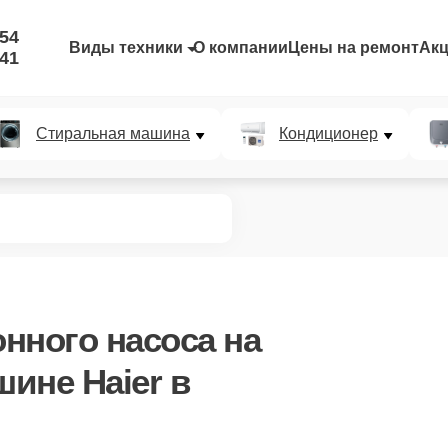
-54
Виды техники
О компании
Цены на ремонт
Ак
-41
Стиральная машина
Кондиционер
нного насоса
на
ине Haier в