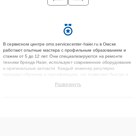
В сервисном центре oms.servicecenter-haier.ru в Омске
работают опытные мастера с профильным образованием и
стажем от 5 до 12 лет. Они специализируются на ремонте
техники бренда Haier, используют современное оборудование
и оригинальные запчасти. Каждый инженер регулярно
проходит обучение и сертификацию, что позволяет быстро и
точноdiagnostikировать поломки и восстанавливать технику с
Развернуть
сохранением гарантии до 3 лет. Наши мастера решают
сложные случаи: от замены матриц и материнских плат до
ремонта после залития и восстановления данных. Благодаря
высокой квалификации и ответственному подходу клиенты
получают быстрый, качественный ремонт и понятные
объяснения по результатам диагностики.