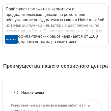
Прайс-лист поможет ознакомиться с
предварительными ценами на ремонт или
обслуживание посудомоечных машин Haier в любой
из точек обслуживания, которые расположены по
всему городу Омск. Средняя стоимость ремонтных
или профилактических работ начинается от 1100
Подробнее
рублей, однако цены на разные виды
комплектующих могут различаться. Полную
стоимость работ с учётом запчастей или расходных
материалов необходимо уточнять со специалистом
службы заботы о клиентах. Для расчета итоговой
Преимущества нашего сервисного центра
стоимости ремонта посудомоечной машины
достаточно позвонить по телефону горячей линии
+7 (381) 267-89-54
или оставить заявку на нашем
сайте Servicecenter-Haier.
Низкие цены
Конкурентные цены на все виды работ и типы
комплектующих