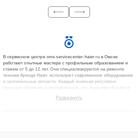
В сервисном центре oms.servicecenter-haier.ru в Омске
работают опытные мастера с профильным образованием и
стажем от 5 до 12 лет. Они специализируются на ремонте
техники бренда Haier, используют современное оборудование
и оригинальные запчасти. Каждый инженер регулярно
проходит обучение и сертификацию, что позволяет быстро и
точноdiagnostikировать поломки и восстанавливать технику с
Развернуть
сохранением гарантии до 3 лет. Наши мастера решают
сложные случаи: от замены матриц и материнских плат до
ремонта после залития и восстановления данных. Благодаря
высокой квалификации и ответственному подходу клиенты
получают быстрый, качественный ремонт и понятные
объяснения по результатам диагностики.