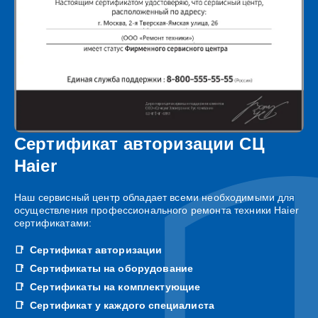
Сертификат авторизации СЦ
Haier
Наш сервисный центр обладает всеми необходимыми для
осуществления профессионального ремонта техники Haier
сертификатами:
Сертификат авторизации
Сертификаты на оборудование
Сертификаты на комплектующие
Сертификат у каждого специалиста