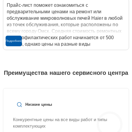
Прайс-лист поможет ознакомиться с
предварительными ценами на ремонт или
обслуживание микроволновых печей Haier в любой
из точек обслуживания, которые расположены по
всему городу Омск. Средняя стоимость ремонтных
или профилактических работ начинается от 500
Подробнее
рублей, однако цены на разные виды
комплектующих могут различаться. Полную
стоимость работ с учётом запчастей или расходных
материалов необходимо уточнять со специалистом
службы заботы о клиентах. Для расчета итоговой
Преимущества нашего сервисного центра
стоимости ремонта микроволновой печи достаточно
позвонить по телефону горячей линии
+7 (381) 267-
89-54
или оставить заявку на нашем сайте
Servicecenter-Haier.
Низкие цены
Конкурентные цены на все виды работ и типы
комплектующих