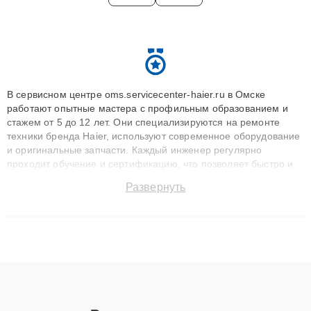
В сервисном центре oms.servicecenter-haier.ru в Омске
работают опытные мастера с профильным образованием и
стажем от 5 до 12 лет. Они специализируются на ремонте
техники бренда Haier, используют современное оборудование
и оригинальные запчасти. Каждый инженер регулярно
проходит обучение и сертификацию, что позволяет быстро и
точноdiagnostikировать поломки и восстанавливать технику с
Развернуть
сохранением гарантии до 3 лет. Наши мастера решают
сложные случаи: от замены матриц и материнских плат до
ремонта после залития и восстановления данных. Благодаря
высокой квалификации и ответственному подходу клиенты
получают быстрый, качественный ремонт и понятные
объяснения по результатам диагностики.