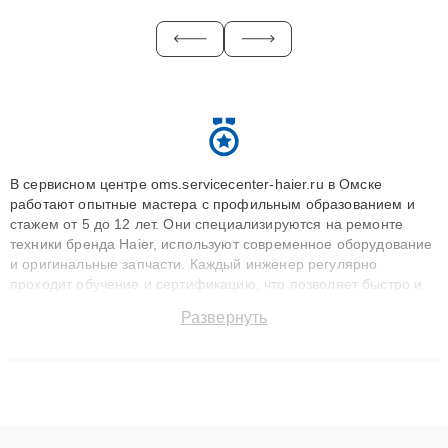
В сервисном центре oms.servicecenter-haier.ru в Омске
работают опытные мастера с профильным образованием и
стажем от 5 до 12 лет. Они специализируются на ремонте
техники бренда Haier, используют современное оборудование
и оригинальные запчасти. Каждый инженер регулярно
проходит обучение и сертификацию, что позволяет быстро и
точноdiagnostikировать поломки и восстанавливать технику с
Развернуть
сохранением гарантии до 3 лет. Наши мастера решают
сложные случаи: от замены матриц и материнских плат до
ремонта после залития и восстановления данных. Благодаря
высокой квалификации и ответственному подходу клиенты
получают быстрый, качественный ремонт и понятные
объяснения по результатам диагностики.