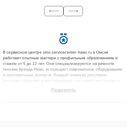
В сервисном центре oms.servicecenter-haier.ru в Омске
работают опытные мастера с профильным образованием и
стажем от 5 до 12 лет. Они специализируются на ремонте
техники бренда Haier, используют современное оборудование
и оригинальные запчасти. Каждый инженер регулярно
проходит обучение и сертификацию, что позволяет быстро и
точноdiagnostikировать поломки и восстанавливать технику с
Развернуть
сохранением гарантии до 3 лет. Наши мастера решают
сложные случаи: от замены матриц и материнских плат до
ремонта после залития и восстановления данных. Благодаря
высокой квалификации и ответственному подходу клиенты
получают быстрый, качественный ремонт и понятные
объяснения по результатам диагностики.